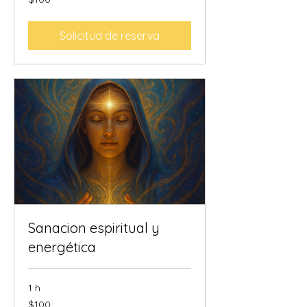
dólares
estadounidenses
Solicitud de reserva
Sanacion espiritual y
energética
1 h
100
$100