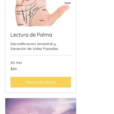
Lectura de Palma
Decodificacion Ancestral y
Sanación de Vidas Pasadas.
30 min
60
$60
dólares
estadounidenses
Reservar ahora