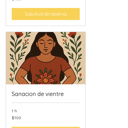
dólares
estadounidenses
Solicitud de reserva
Sanacion de vientre
1 h
100
$100
dólares
estadounidenses