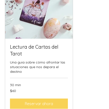
Lectura de Cartas del
Tarot
Una guia sobre cómo afrontar las
situaciones que nos depara el
destino
30 min
60
$60
dólares
estadounidenses
Reservar ahora