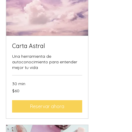
Carta Astral
Una herramienta de
autoconocimiento para entender
mejor tu vida
30 min
60
$60
dólares
estadounidenses
Reservar ahora