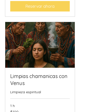
Reservar ahora
Limpias chamanicas con
Venus
Limpieza espiritual
1 h
100
$100