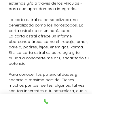
externas y/o a través de los vínculos -
para que aprendamos a integrarlas-.
La carta astral es personalizada, no
generalizada como los horóscopos. La
carta astral no es un horóscopo
La carta astral ofrece un informe
abarcando áreas como el trabajo, amor,
pareja, padres, hijos, enemigos, karma..
Etc. La carta astral es astrologia y te
ayuda a conocerte mejor y sacar todo tu
potencial.
Para conocer tus potencialidades y
sacarte el máximo partido. Tienes
muchos puntos fuertes, algunos, tal vez
son tan inherentes a tu naturaleza, que ni
eres consciente de que el resto de los
mortales no los posee. Descubre qué te
hace diferente y especial.