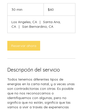
60
dólares
30 min
3
$60
estadounidenses
0
Los Angeles, CA
|
Santa Ana,
m
CA
|
San Bernardino, CA
i
n
Reservar ahora
Descripción del servicio
Todos tenemos diferentes tipos de
energías en la carta natal, y a veces unas
son contradictorias con otras. Es posible
que no nos reconozcamos o
identifiquemos con algunas, pero no
significa que no están, significa que las
vamos a vivir a través de experiencias