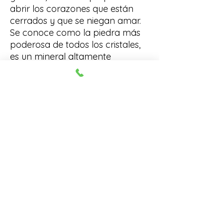
abrir los corazones que están
cerrados y que se niegan amar.
Se conoce como la piedra más
poderosa de todos los cristales,
es un mineral altamente
energético usado para transmitir
calidez, compasión y sanación.
Gracias a las propiedades de
este cuarzo podemos ayudar al
amor y desamor; a las energías
negativas, a encontrar paz y
tranquilidad y mejorar las
relaciones entre parejas,
familiares y amistades. Se asocia
con el amor, la pasión, la
sensualidad y la ternura en
familia, amigos y parejas.