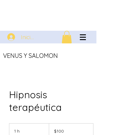
Iniciar sesión
VENUS Y SALOMON
Hipnosis
terapéutica
100
dólares
1 h
1
$100
estadounidenses