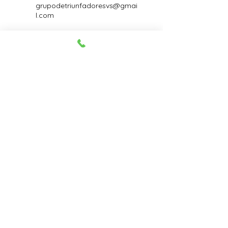
grupodetriunfadoresvs@gmai
l.com
Profesora Venus - Santa Ana,
1420 E Edinger Ave #217,
Santa Ana, CA 92705, EE. UU.
(800) 882-3155
grupodetriunfadoresvs@gmai
l.com
263 E Highland Ave, San
Bernardino, CA 92404, EE. UU.
(800) 882-3155
grupodetriunfadoresvs@gmai
l.com
Venus y Salomon